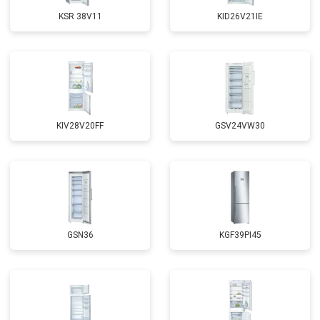
KSR 38V11
KID26V21IE
KIV28V20FF
GSV24VW30
GSN36
KGF39PI45