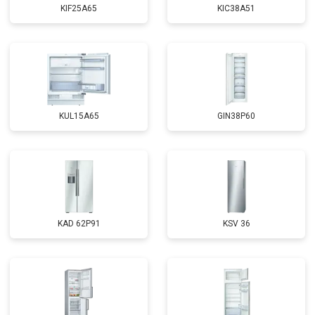
KIF25A65
KIC38A51
KUL15A65
GIN38P60
KAD 62P91
KSV 36