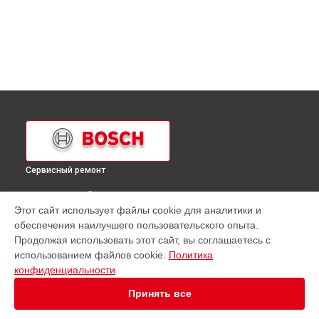
Сервисный ремонт
ВЫБЕРИ СВОЙ ГОРОД
Этот сайт использует файлы cookie для аналитики и
Ремонт холодильника KIL18V20FF Bosch в
Краснодаре
обеспечения наилучшего пользовательского опыта.
Ремонт холодильника KIL18V20FF Bosch в
Ростове-на-Дону
Продолжая использовать этот сайт, вы соглашаетесь с
Ремонт холодильника KIL18V20FF Bosch в
Нижнем
использованием файлов cookie.
Политика
Новгороде
конфиденциальности
Ремонт холодильника KIL18V20FF Bosch в
Новосибирске
Принять все
Ремонт холодильника KIL18V20FF Bosch в
Челябинске
Ремонт холодильника KIL18V20FF Bosch в
Екатеринбурге